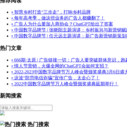
推荐阅读
• 智慧乡村打造“三步走”，打响乡村品牌
• 每年高考季，做这些业务的广告人都赚翻了！
• 广告人为什么要加入商协会？ChatGPT给出了答案
• 中国数字品牌节 | 张晓阳主题演讲：乡村振兴与新营销赋
• 中国数字品牌节 | 任元远主题演讲：新广告新营销新策
热门文章
• 666期·太原 | 广告链接一切：广告人要突破群体意识，
• 情人节营销，火爆全网的ChatGPT会如何支招？
• 2022-2023中国数字品牌节万人峰会暨颁奖盛典3月6日
• 这波“防范电信诈骗”宣传广告，太走心了！
• 2022中国数字品牌节万人峰会暨颁奖盛典延期举行！
新闻搜索
热门搜索