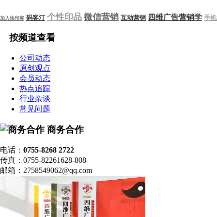
个性印品
微信营销
四维广告营销学
码客汀
互动营销
手机
加入快印客
按频道查看
公司动态
原创观点
会员动态
热点追踪
行业杂谈
常见问题
商务合作
电话：
0755-8268 2722
传真：0755-82261628-808
邮箱：2758549062@qq.com