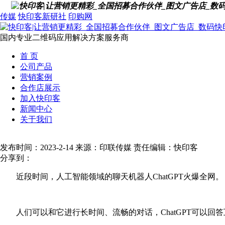
传媒
快印客新研社
印购网
国内专业二维码应用解决方案服务商
首 页
公司产品
营销案例
合作店展示
首页
>
新闻中心
>
热点追踪
>
情人节营销，火爆全网的ChatGPT
加入快印客
新闻中心
情人节营销，火爆全网的Chat
关于我们
发布时间：2023-2-14
来源：印联传媒
责任编辑：快印客
分享到：
近段时间，人工智能领域的聊天机器人ChatGPT火爆全网。
人们可以和它进行长时间、流畅的对话，ChatGPT可以